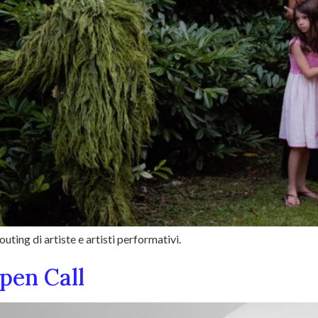
uting di artiste e artisti performativi.
pen Call