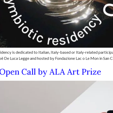
dency is dedicated to Italian, Italy-based or Italy-related partici
Zoë De Luca Legge and hosted by Fondazione Lac o Le Mon in San Ces
 Open Call by ALA Art Prize