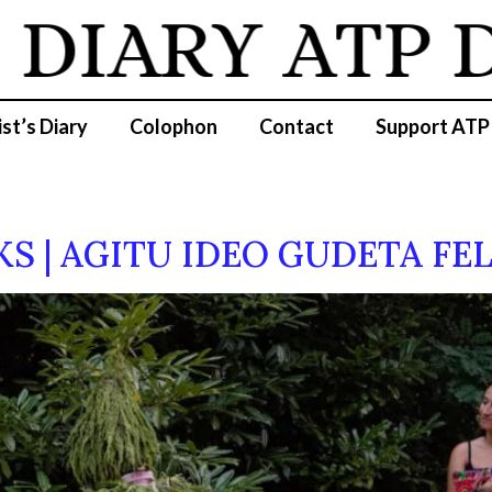
IARY
ATP DI
ist’s Diary
Colophon
Contact
Support ATP
RKS | AGITU IDEO GUDETA F