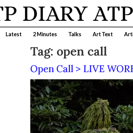
 DIARY
ATP D
Latest
2 Minutes
Talks
Art Text
Art
Tag:
open call
Open Call > LIVE WO