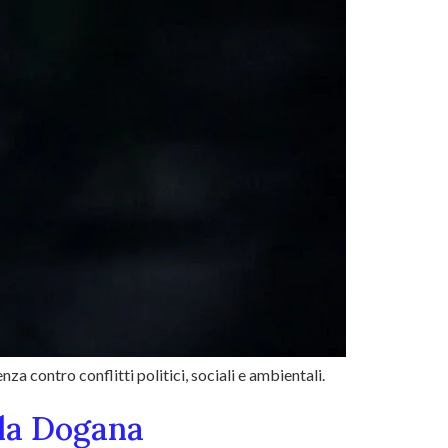
a contro conflitti politici, sociali e ambientali.
lla Dogana