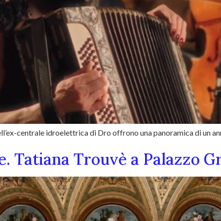
ll’ex-centrale idroelettrica di Dro offrono una panoramica di un an
se. Tatiana Trouvè a Palazzo G