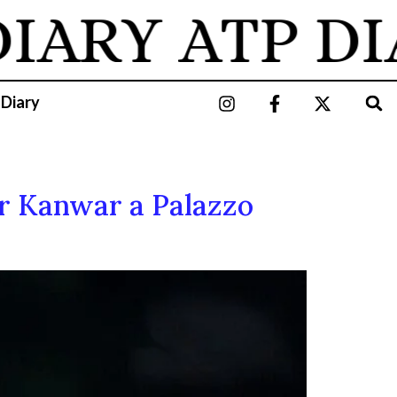
RY
ATP DIAR
 Diary
ar Kanwar a Palazzo