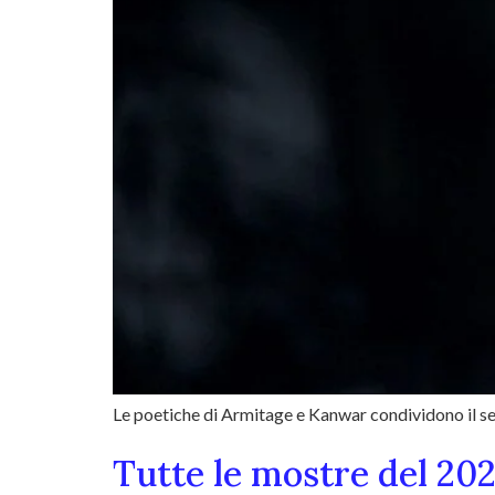
Le poetiche di Armitage e Kanwar condividono il sens
Tutte le mostre del 20