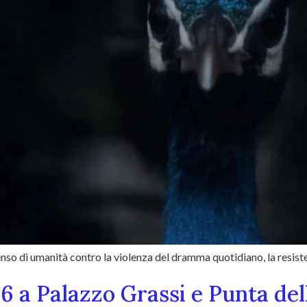
o di umanità contro la violenza del dramma quotidiano, la resistenz
26 a Palazzo Grassi e Punta de