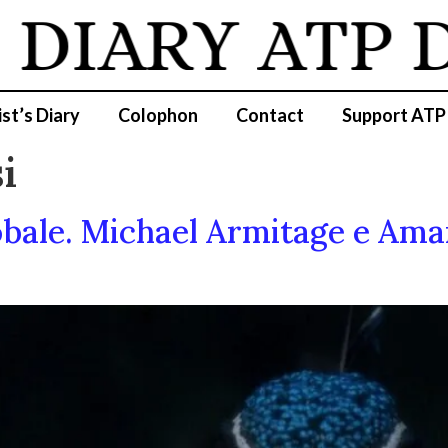
IARY
ATP DIA
ist’s Diary
Colophon
Contact
Support ATP
i
obale. Michael Armitage e Am