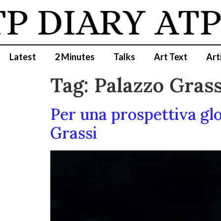
DIARY
ATP D
Latest
2 Minutes
Talks
Art Text
Art
Tag:
Palazzo Grass
Per una prospettiva gl
Grassi