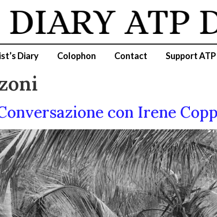
IARY
ATP DI
ist’s Diary
Colophon
Contact
Support ATP
zoni
 Conversazione con Irene Coppo