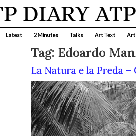
DIARY
ATP D
Latest
2 Minutes
Talks
Art Text
Art
Tag:
Edoardo Man
La Natura e la Preda –