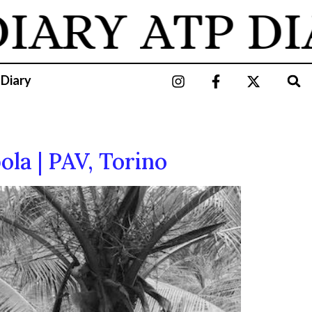
ARY
ATP DIAR
 Diary
la | PAV, Torino