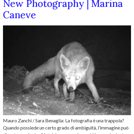
New Photography | Marina
Caneve
Mauro Zanchi / Sara Benaglia: La fotografia è una trappola?
Quando possiede un certo grado di ambiguità, l’immagine può