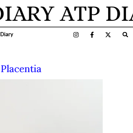
ARY
ATP DIA
 Diary
 Placentia