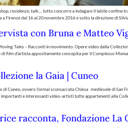
hop, residenze, talk… tutto concorre a indagare il labile confine tr
a Firenze dal 16 al 20 novembre 2016 e sotto la direzione di Silvia
tervista con Bruna e Matteo Vig
Moving Tales – Racconti in movimento. Opere video dalla Collezione L
e di film d’artista appositamente concepita per il Complesso Mon
llezione la Gaia | Cuneo
o di Cuneo, ovvero l’ormai sconsacrata Chiesa medievale di San Fr
ù importanti e interessanti video-artisti tutte appartenenti alla Co
trice racconta, Fondazione La 