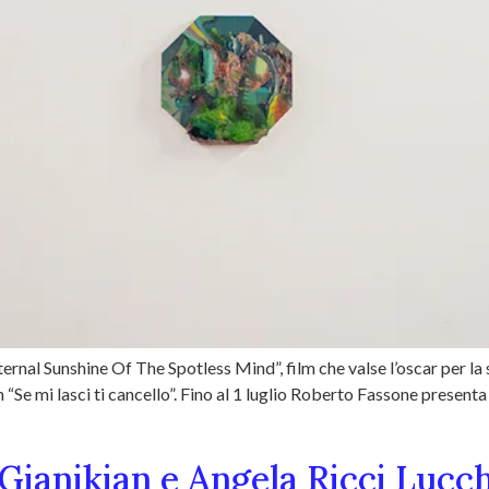
ternal Sunshine Of The Spotless Mind”, film che valse l’oscar per l
 “Se mi lasci ti cancello”. Fino al 1 luglio Roberto Fassone present
Gianikian e Angela Ricci Lucch