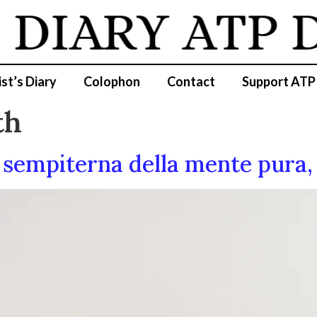
IARY
ATP DI
ist’s Diary
Colophon
Contact
Support ATP
th
 sempiterna della mente pura,