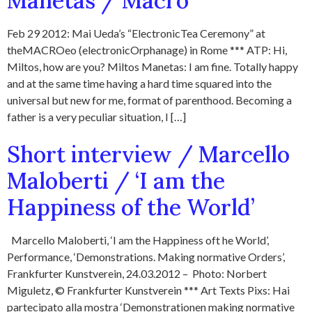
Manetas / Macro
Feb 29 2012: Mai Ueda’s “ElectronicTea Ceremony” at
theMACROeo (electronicOrphanage) in Rome *** ATP: Hi,
Miltos, how are you? Miltos Manetas: I am fine. Totally happy
and at the same time having a hard time squared into the
universal but new for me, format of parenthood. Becoming a
father is a very peculiar situation, I […]
Short interview / Marcello
Maloberti / ‘I am the
Happiness of the World’
Marcello Maloberti, ‘I am the Happiness oft he World’,
Performance, ‘Demonstrations. Making normative Orders’,
Frankfurter Kunstverein, 24.03.2012 – Photo: Norbert
Miguletz, © Frankfurter Kunstverein *** Art Texts Pixs: Hai
partecipato alla mostra ‘Demonstrationen making normative