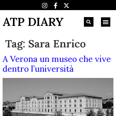
ATP DIARY
Tag:
Sara Enrico
A Verona un museo che vive
dentro l’università