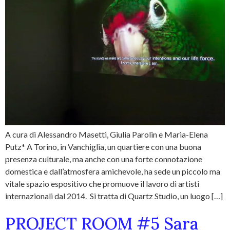
A cura di Alessandro Masetti, Giulia Parolin e Maria-Elena
Putz* A Torino, in Vanchiglia, un quartiere con una buona
presenza culturale, ma anche con una forte connotazione
domestica e dall’atmosfera amichevole, ha sede un piccolo ma
vitale spazio espositivo che promuove il lavoro di artisti
internazionali dal 2014. Si tratta di Quartz Studio, un luogo […]
PROJECT ROOM #5 Sara