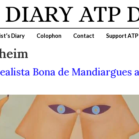
DIARY
ATP D
ist’s Diary
Colophon
Contact
Support ATP
heim
realista Bona de Mandiargues 