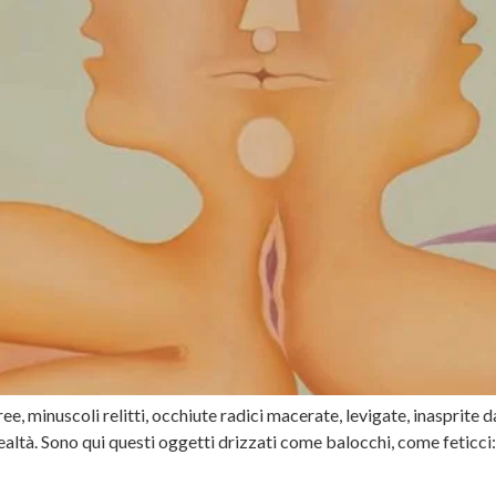
e, minuscoli relitti, occhiute radici macerate, levigate, inasprite da
 realtà. Sono qui questi oggetti drizzati come balocchi, come fetic