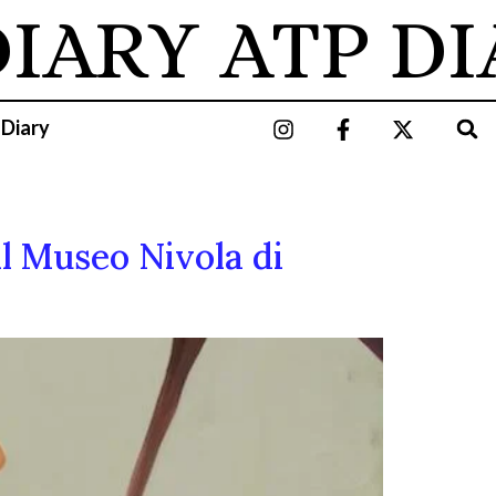
IARY
ATP DIA
 Diary
al Museo Nivola di