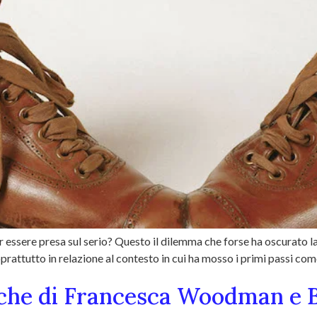
ssere presa sul serio? Questo il dilemma che forse ha oscurato la su
rattutto in relazione al contesto in cui ha mosso i primi passi co
iche di Francesca Woodman e B