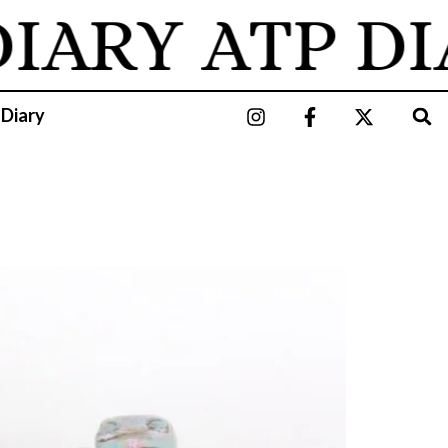
ARY
ATP DIA
 Diary