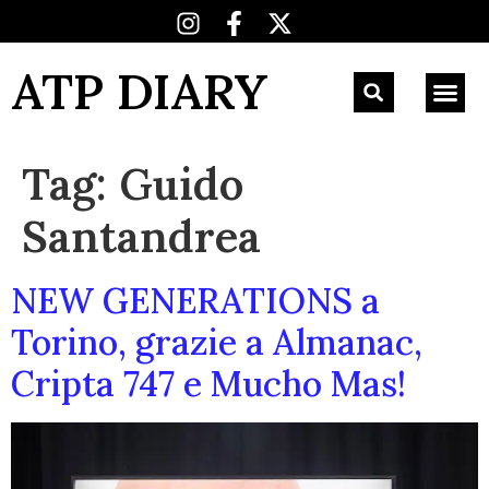
ATP DIARY
Tag:
Guido
Santandrea
NEW GENERATIONS a
Torino, grazie a Almanac,
Cripta 747 e Mucho Mas!