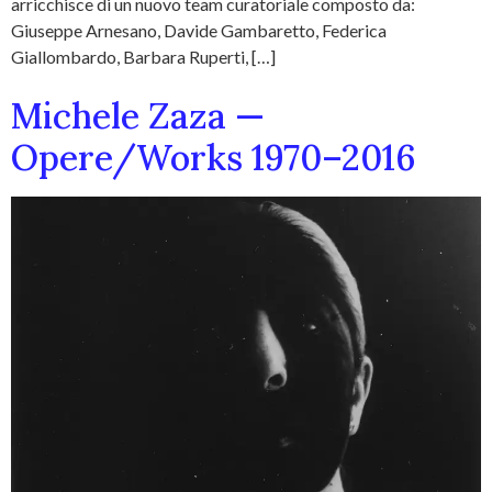
arricchisce di un nuovo team curatoriale composto da:
Giuseppe Arnesano, Davide Gambaretto, Federica
Giallombardo, Barbara Ruperti, […]
Michele Zaza —
Opere/Works 1970–2016