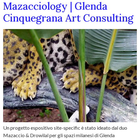
Mazacciology | Glenda
Cinquegrana Art Consulting
Un progetto espositivo site-specific è stato ideato dal duo
Mazaccio & Drowilal per gli spazi milanesi di Glenda