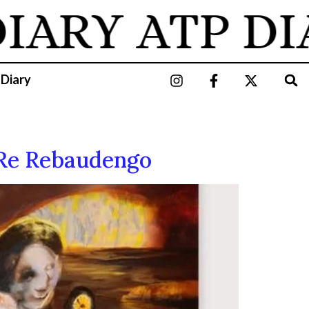
IARY
ATP DI
 Diary
Re Rebaudengo