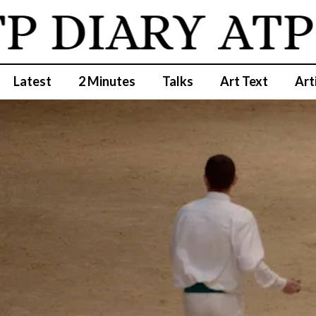
 DIARY
ATP 
Latest
2 Minutes
Talks
Art Text
Art