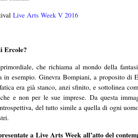
tival
Live Arts Week V 2016
di Ercole?
imordiale, che richiama al mondo della fantasi
ma in esempio.
Ginevra Bompiani, a proposito di E
atica era già stanco, anzi sfinito, e sottolinea com
atiche e non per le sue imprese. Da questa imma
introspettiva, del tutto simile a quella di ogni uom
tri.
 presentate a Live Arts Week all’atto del contem