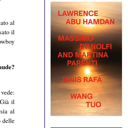
cato al
ato il
cowboy
laude?
 vede:
Già il
sia al
 delle