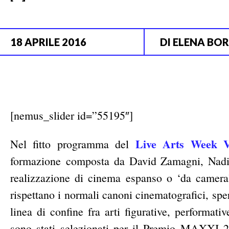
18 APRILE 2016
DI
ELENA BO
[nemus_slider id=”55195″]
Live Arts Week 
Nel fitto programma del
formazione composta da David Zamagni, Nadi
realizzazione di cinema espanso o ‘da camera’
rispettano i normali canoni cinematografici, sp
linea di confine fra arti figurative, perform
sono stati selezionati per il Premio MAXXI