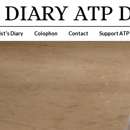
DIARY
ATP DI
ist’s Diary
Colophon
Contact
Support ATP