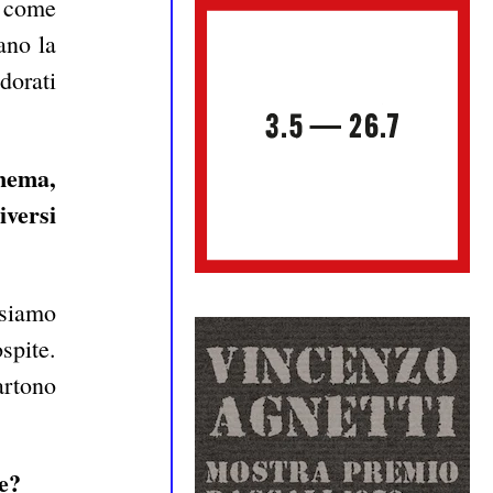
e come
ano la
dorati
inema,
iversi
 siamo
spite.
artono
e?