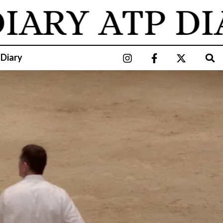
ARY
ATP DIA
 Diary