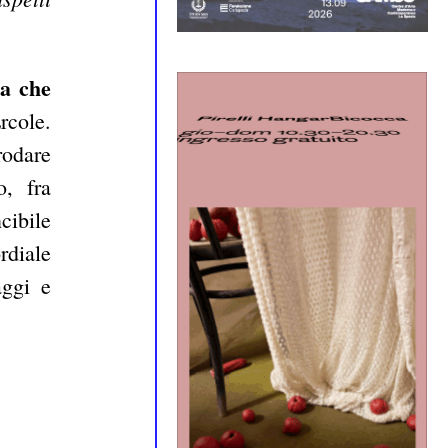
la che
rcole.
rodare
o, fra
cibile
rdiale
aggi e