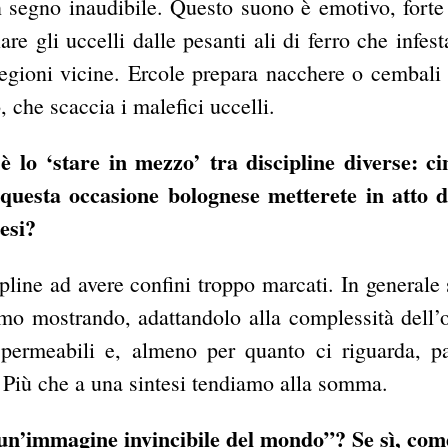
n segno inaudibile. Questo suono è emotivo, fort
e gli uccelli dalle pesanti ali di ferro che infest
 regioni vicine. Ercole prepara nacchere o cembali 
 che scaccia i malefici uccelli.
è lo ‘stare in mezzo’ tra discipline diverse: c
questa occasione bolognese metterete in atto d
esi?
line ad avere confini troppo marcati. In generale
amo mostrando, adattandolo alla complessità dell’o
 permeabili e, almeno per quanto ci riguarda, p
. Più che a una sintesi tendiamo alla somma.
“un’immagine invincibile del mondo”? Se sì, com