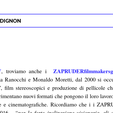
RDIGNON
V
ZAPRUDERfilmmakersg
, troviamo anche i
a Ranocchi e Monaldo Moretti, dal 2000 si occ
, film stereoscopici e produzione di pellicole c
erimentano nuovi formati che pongono il loro lavoro
ative e cinematografiche. Ricordiamo che i i ZA
“per la forte inclinazione visionaria, gli a
 2016,