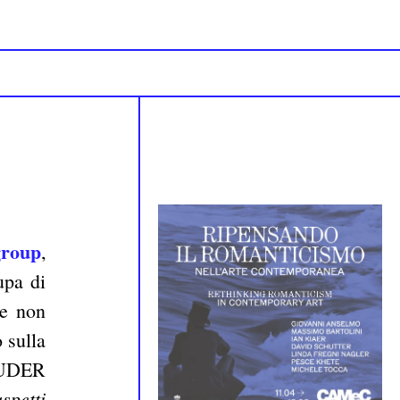
roup
,
upa di
he non
 sulla
PRUDER
spetti