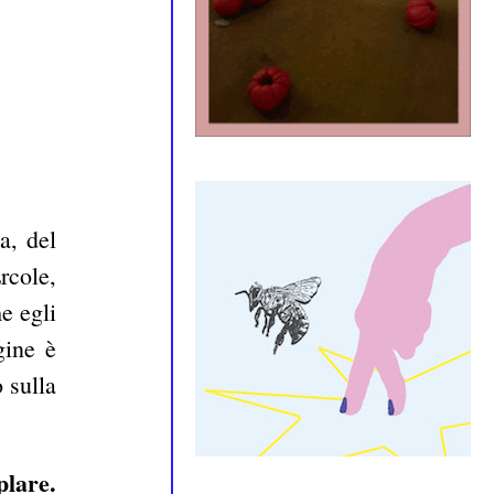
a, del
rcole,
e egli
gine è
o sulla
plare.