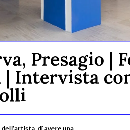
a, Presagio | 
Intervista con
olli
dell'artista, di avere una