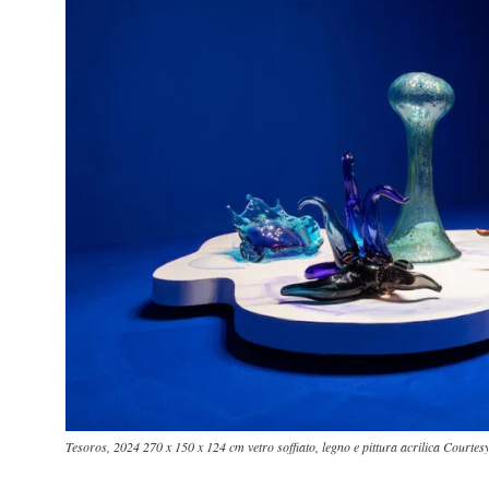
Tesoros, 2024 270 x 150 x 124 cm vetro soffiato, legno e pittura acrilica Courte