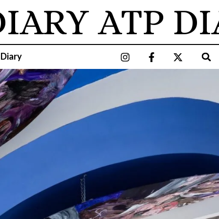
ARY
ATP DIA
 Diary