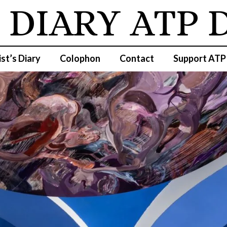
IARY
ATP DI
ist’s Diary
Colophon
Contact
Support ATP