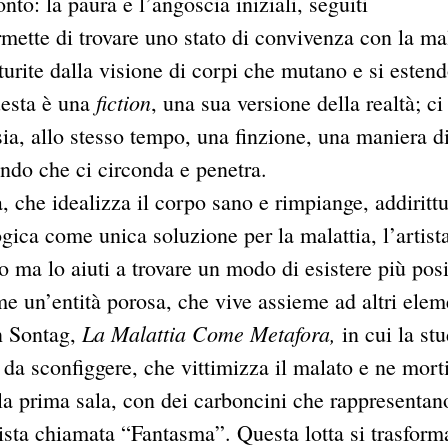
nto: la paura e l’angoscia iniziali, seguiti
ette di trovare uno stato di convivenza con la mal
urite dalla visione di corpi che mutano e si esten
fiction
uesta è una
, una sua versione della realtà; ci
sia, allo stesso tempo, una finzione, una maniera d
ndo che ci circonda e penetra.
, che idealizza il corpo sano e rimpiange, addiritt
gica come unica soluzione per la malattia, l’artist
 ma lo aiuti a trovare un modo di esistere più posi
e un’entità porosa, che vive assieme ad altri elem
La Malattia Come Metafora,
an Sontag,
in cui la st
da sconfiggere, che vittimizza il malato e ne morti
la prima sala, con dei carboncini che rappresentano
tista chiamata “Fantasma”. Questa lotta si trasform