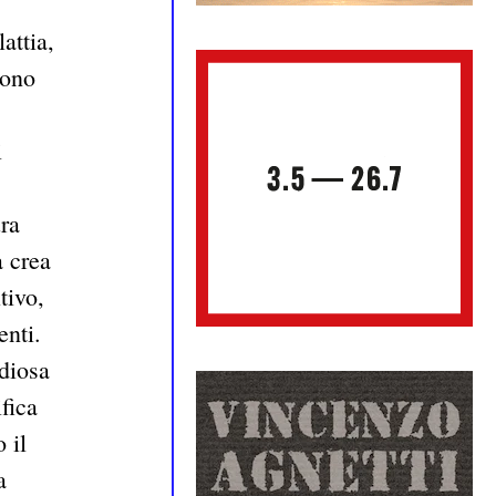
attia,
dono
i
ura
a crea
tivo,
enti.
udiosa
fica
 il
a