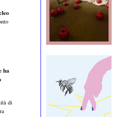
cleo
onto
i
e ha
a
ità di
ra