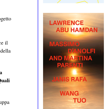
ogetto
e il
 della
a
Quali
luppa