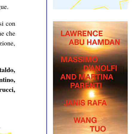
gue.
si con
ne che
zione,
aldo,
ntino,
ucci,