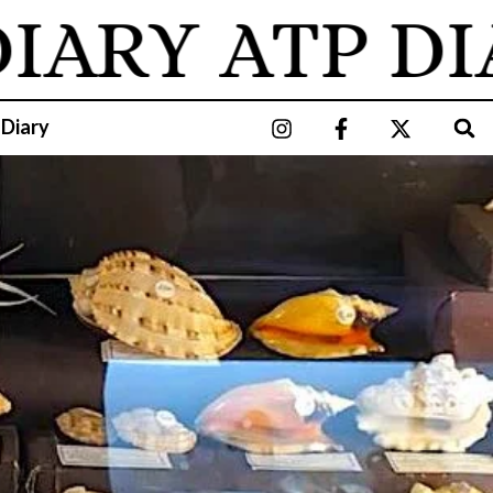
ARY
ATP DIAR
 Diary