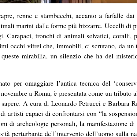
 capre, renne e stambecchi, accanto a farfalle dai 
animali marini dalle forme più bizzarre. Uccelli di p
. Carapaci, tronchi di animali selvatici, coralli, p
ssimi occhi vitrei che, immobili, ci scrutano, da un
queste mirabilia, un silenzio che ha del misterio
ato per omaggiare l’antica tecnica del ‘conserv
4 novembre a Roma, è presentata come un tributo al
n sapere. A cura di Leonardo Petrucci e Barbara R
 di artisti capaci di confrontarsi con “la sospension
ioni di archeologie personali, la manifestazione di
osità perturbante dell’intervento dell’uomo sulla n