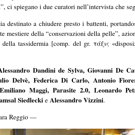
”, ci spiegano i due curatori nell’intervista che se
ia destinato a chiudere presto i battenti, portando
ente mestiere della “conservazioni della pelle”, azio
o della tassidermia [comp. del gr. τάξις «disposi
lessandro Dandini de Sylva, Giovanni De Cat
lio Delvè, Federica Di Carlo, Antonio Fiore
miliano Maggi, Parasite 2.0, Leonardo Petr
amsal Siedlecki
Alessandro Vizzini
e
.
rbara Reggio —