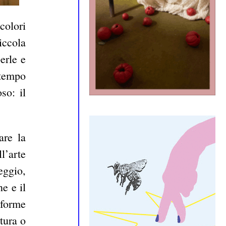
colori
iccola
erle e
 tempo
so: il
are la
l’arte
eggio,
e e il
 forme
atura o