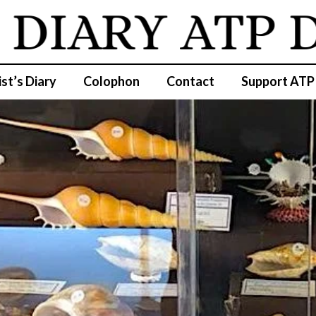
IARY
ATP DI
ist’s Diary
Colophon
Contact
Support ATP