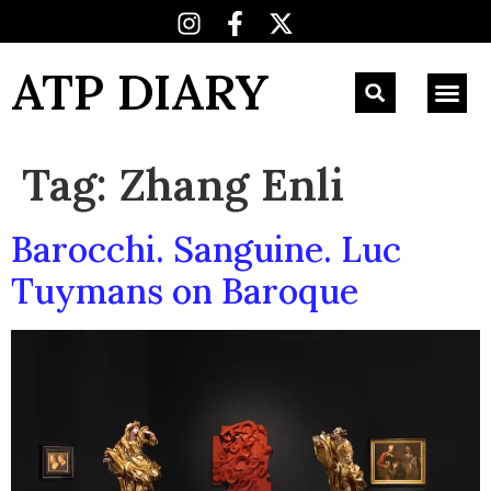
ATP DIARY
Tag:
Zhang Enli
Barocchi. Sanguine. Luc
Tuymans on Baroque