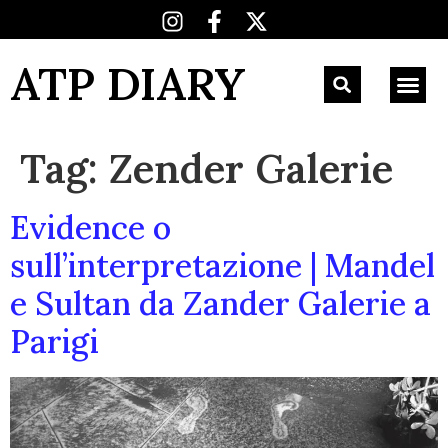
ATP DIARY
Tag:
Zender Galerie
Evidence o
sull’interpretazione | Mandel
e Sultan da Zander Galerie a
Parigi