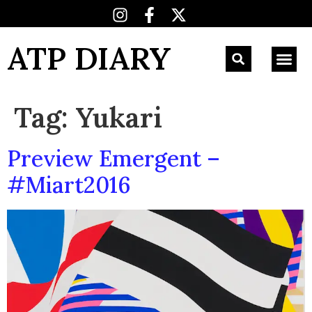
ATP DIARY
Tag:
Yukari
Preview Emergent –
#Miart2016