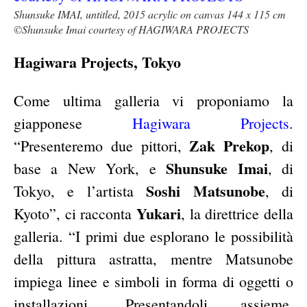
Shunsuke IMAI, untitled, 2015 acrylic on canvas 144 x 115 cm
©Shunsuke Imai courtesy of HAGIWARA PROJECTS
Hagiwara Projects, Tokyo
Come ultima galleria vi proponiamo la
giapponese
Hagiwara Projects
.
Zak Prekop
“Presenteremo due pittori,
, di
Shunsuke Imai
base a New York, e
, di
Soshi Matsunobe
Tokyo, e l’artista
, di
Yukari
Kyoto”, ci racconta
, la direttrice della
galleria. “I primi due esplorano le possibilità
della pittura astratta, mentre Matsunobe
impiega linee e simboli in forma di oggetti o
installazioni. Presentandoli assieme,