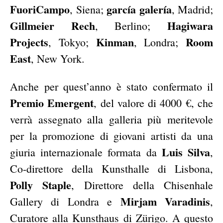
FuoriCampo
garcía galería
, Siena;
, Madrid;
Gillmeier Rech
Hagiwara
, Berlino;
Projects
Kinman
Room
, Tokyo;
, Londra;
East
, New York.
Anche per quest’anno è stato confermato il
Premio Emergent
, del valore di 4000 €, che
verrà assegnato alla galleria più meritevole
per la promozione di giovani artisti da una
Luis Silva
giuria internazionale formata da
,
Co-direttore della Kunsthalle di Lisbona,
Polly Staple
, Direttore della Chisenhale
Mirjam Varadinis
Gallery di Londra e
,
Curatore alla Kunsthaus di Zürigo. A questo