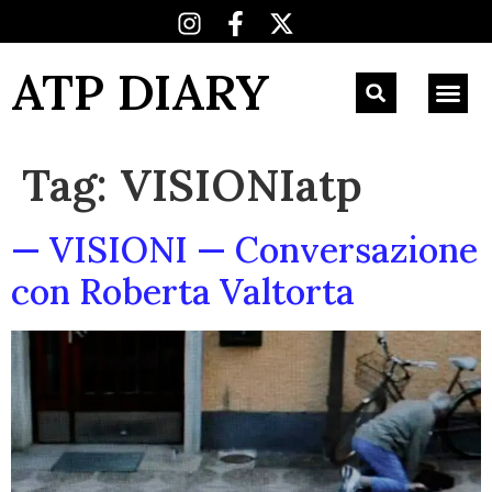
ATP DIARY
Tag:
VISIONIatp
— VISIONI — Conversazione
con Roberta Valtorta