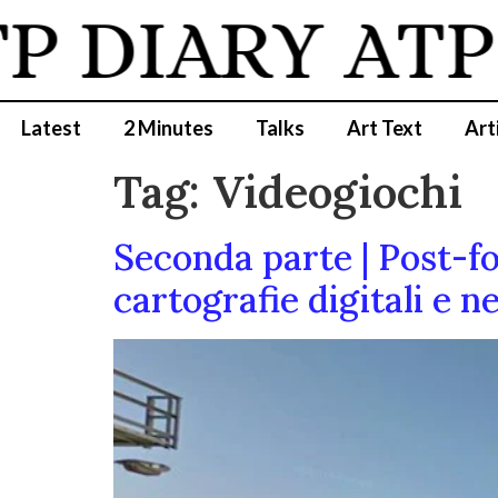
P DIARY
ATP 
Latest
2 Minutes
Talks
Art Text
Art
Tag:
Videogiochi
Seconda parte | Post-fo
cartografie digitali e 