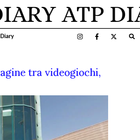
IARY
ATP DI
 Diary
agine tra videogiochi,