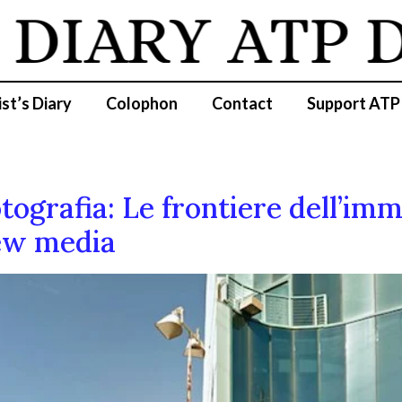
DIARY
ATP D
ist’s Diary
Colophon
Contact
Support ATP
tografia: Le frontiere dell’imm
new media