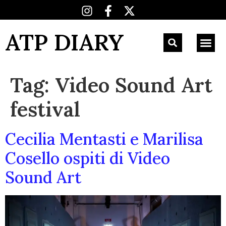
ATP DIARY
Tag:
Video Sound Art
festival
Cecilia Mentasti e Marilisa
Cosello ospiti di Video
Sound Art