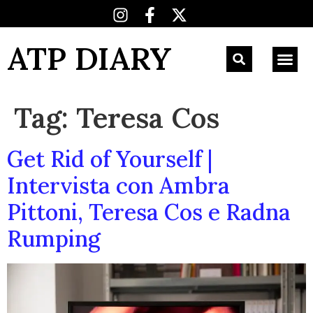
ATP DIARY
Tag:
Teresa Cos
Get Rid of Yourself |
Intervista con Ambra
Pittoni, Teresa Cos e Radna
Rumping