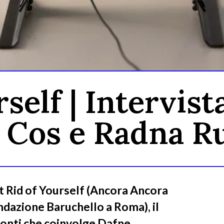
rself | Intervis
sa Cos e Radna 
et Rid of Yourself (Ancora Ancora
ndazione Baruchello a Roma), il
conti che coinvolge Dafne