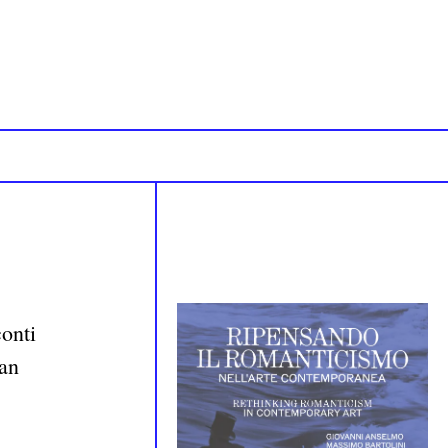
onti
van