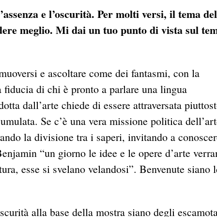
ssenza e l’oscurità. Per molti versi, il tema del
re meglio. Mi dai un tuo punto di vista sul te
 muoversi e ascoltare come dei fantasmi, con la
 fiducia di chi è pronto a parlare una lingua
tta dall’arte chiede di essere attraversata piuttos
cumulata. Se c’è una vera missione politica dell’art
rando la divisione tra i saperi, invitando a conosce
Benjamin “un giorno le idee e le opere d’arte verr
atura, esse si svelano velandosi”. Benvenute siano l
scurità alla base della mostra siano degli escamot