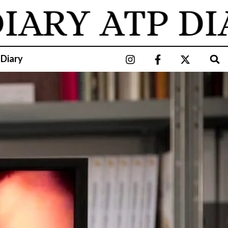
ARY
ATP DIAR
 Diary