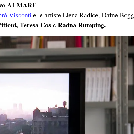
ALMARE
ivo
.
brò Visconti
e le artiste Elena Radice, Dafne Bogg
ittoni, Teresa Cos
Radna Rumping.
e