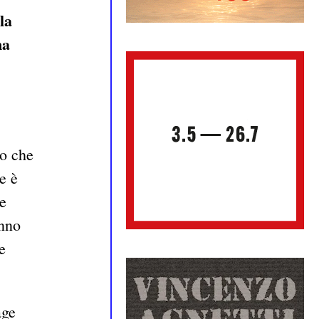
la
ma
to che
e è
re
anno
e
age