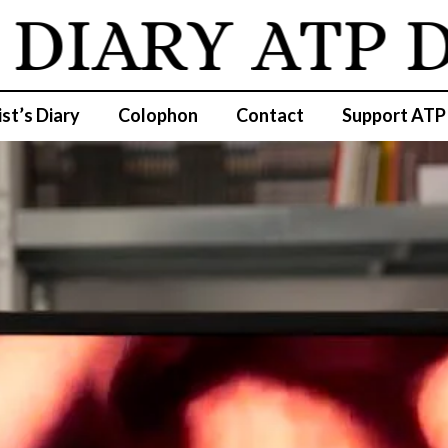
IARY
ATP DI
ist’s Diary
Colophon
Contact
Support ATP