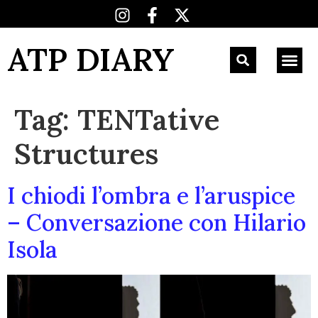
ATP DIARY
Tag:
TENTative
Structures
I chiodi l’ombra e l’aruspice
– Conversazione con Hilario
Isola