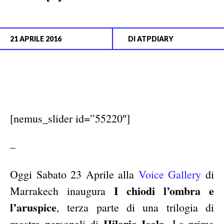
21 APRILE 2016
DI
ATPDIARY
[nemus_slider id=”55220″]
–
Oggi Sabato 23 Aprile alla
Voice Gallery
di
I chiodi l’ombra e
Marrakech inaugura
l’aruspice
, terza parte di una trilogia di
Hilario Isola
mostre personali di
. La prima