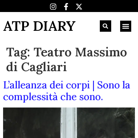
ATP DIARY
Tag:
Teatro Massimo
di Cagliari
L’alleanza dei corpi | Sono la
complessità che sono.