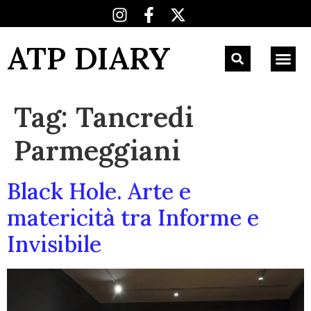
ATP DIARY
Tag:
Tancredi
Parmeggiani
Black Hole. Arte e
matericità tra Informe e
Invisibile