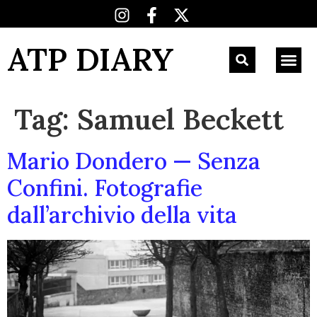
ATP DIARY
Tag:
Samuel Beckett
Mario Dondero — Senza
Confini. Fotografie
dall’archivio della vita