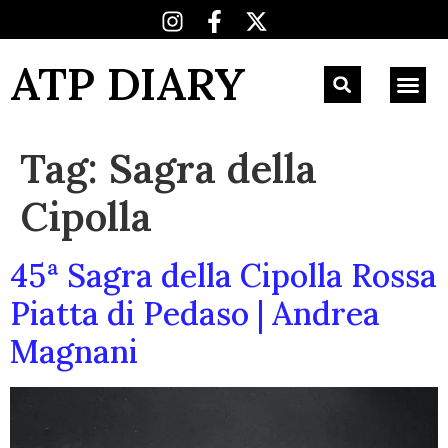
ATP DIARY
Tag:
Sagra della
Cipolla
45ª Sagra della Cipolla Rossa
Piatta di Pedaso | Andrea
Magnani