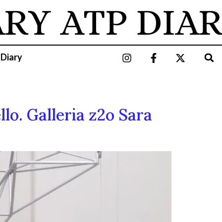
ARY
ATP DIAR
 Diary
llo. Galleria z2o Sara