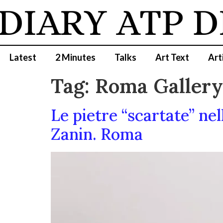
DIARY
ATP D
Latest
2 Minutes
Talks
Art Text
Art
Tag:
Roma Galler
Le pietre “scartate” nel
Zanin. Roma