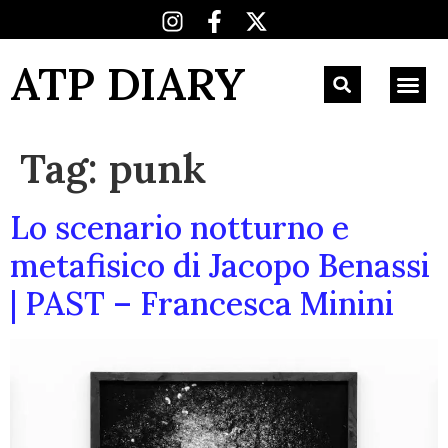
ATP DIARY
Tag:
punk
Lo scenario notturno e
metafisico di Jacopo Benassi
| PAST – Francesca Minini