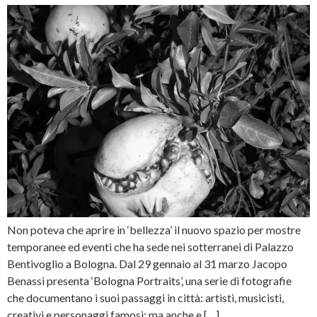
Non poteva che aprire in ‘bellezza’ il nuovo spazio per mostre
temporanee ed eventi che ha sede nei sotterranei di Palazzo
Bentivoglio a Bologna. Dal 29 gennaio al 31 marzo Jacopo
Benassi presenta ‘Bologna Portraits’, una serie di fotografie
che documentano i suoi passaggi in città: artisti, musicisti,
creativi e personaggi famosi; ma anche e […]