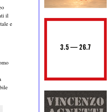
eo
i il
tale e
uomo
a
bile