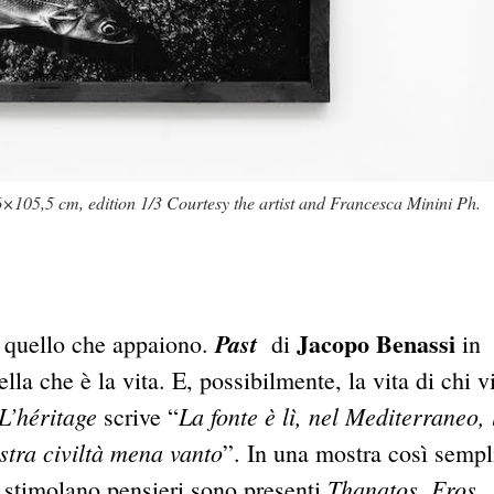
 86×105,5 cm, edition 1/3 Courtesy the artist and Francesca Minini Ph.
Jacopo Benassi
Past
 quello che appaiono.
di
in
lla che è la vita. E, possibilmente, la vita di chi v
L’héritage
La fonte è lì, nel Mediterraneo, 
scrive “
ostra civiltà mena vanto
”. In una mostra così sempl
Thanatos, Eros,
 stimolano pensieri sono presenti