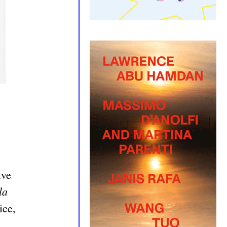
ive
la
ice,