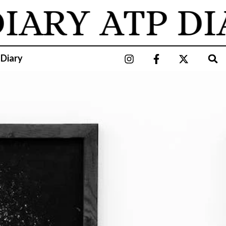
ARY
ATP DIA
 Diary