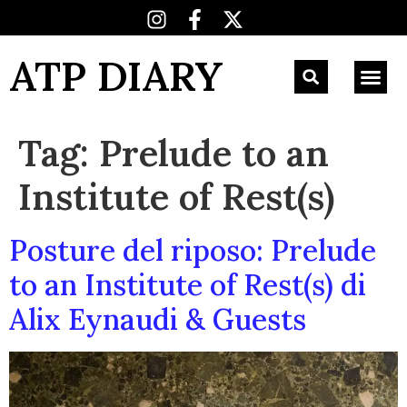
ATP DIARY
Tag:
Prelude to an
Institute of Rest(s)
Posture del riposo: Prelude
to an Institute of Rest(s) di
Alix Eynaudi & Guests