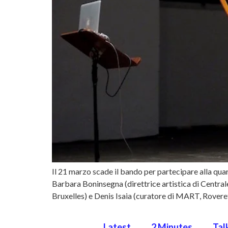
Il 21 marzo scade il bando per partecipare alla qu
Barbara Boninsegna (direttrice artistica di Central
Bruxelles) e Denis Isaia (curatore di MART, Roveret
Latest
2 Minutes
Tal