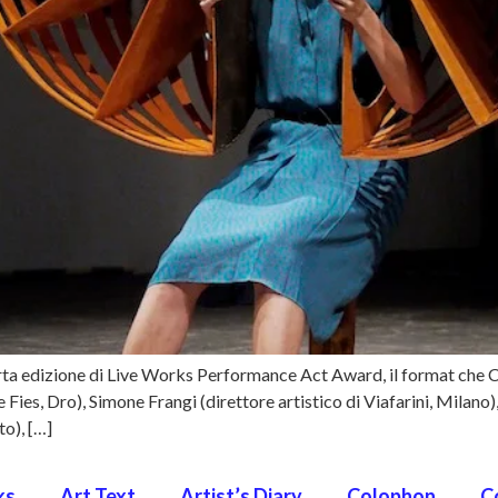
arta edizione di Live Works Performance Act Award, il format che 
e Fies, Dro), Simone Frangi (direttore artistico di Viafarini, Mila
o), […]
ks
Art Text
Artist’s Diary
Colophon
C