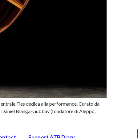
Centrale Fies dedica alla performance. Curato da
no), Daniel Blanga-Gubbay (fondatore di Aleppo,
ontact
Support ATP Diary