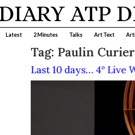
DIARY
ATP D
Latest
2 Minutes
Talks
Art Text
Art
Tag:
Paulin Curier
Last 10 days… 4° Live