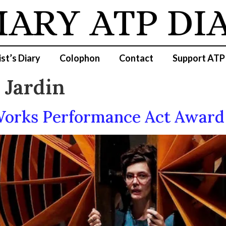
IARY
ATP DI
ist’s Diary
Colophon
Contact
Support ATP
 Jardin
 Works Performance Act Award