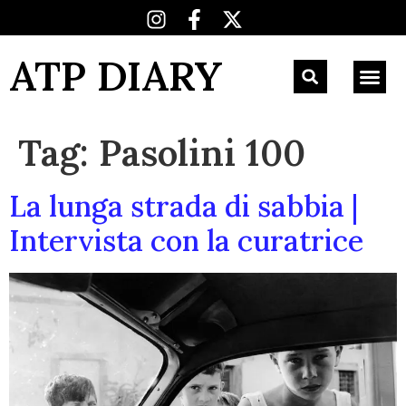
ATP DIARY
Tag:
Pasolini 100
La lunga strada di sabbia |
Intervista con la curatrice