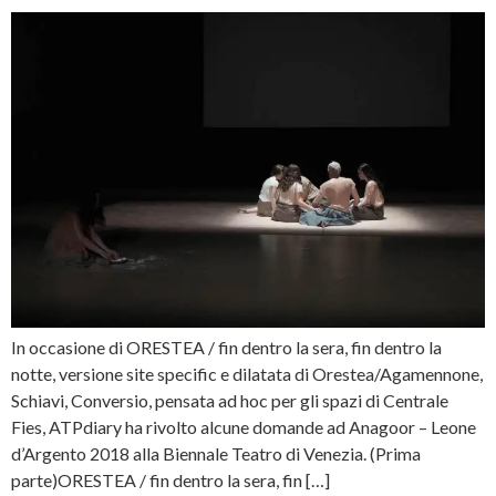
In occasione di ORESTEA / fin dentro la sera, fin dentro la
notte, versione site specific e dilatata di Orestea/Agamennone,
Schiavi, Conversio, pensata ad hoc per gli spazi di Centrale
Fies, ATPdiary ha rivolto alcune domande ad Anagoor – Leone
d’Argento 2018 alla Biennale Teatro di Venezia. (Prima
parte)ORESTEA / fin dentro la sera, fin […]