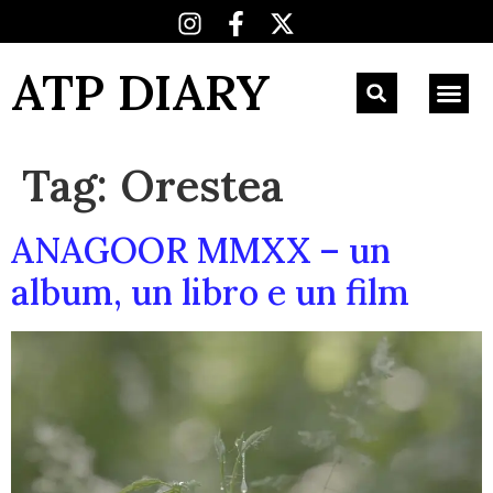
ATP DIARY
Tag:
Orestea
ANAGOOR MMXX – un
album, un libro e un film