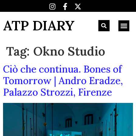
ATP DIARY
Tag:
Okno Studio
Ciò che continua. Bones of
Tomorrow | Andro Eradze,
Palazzo Strozzi, Firenze