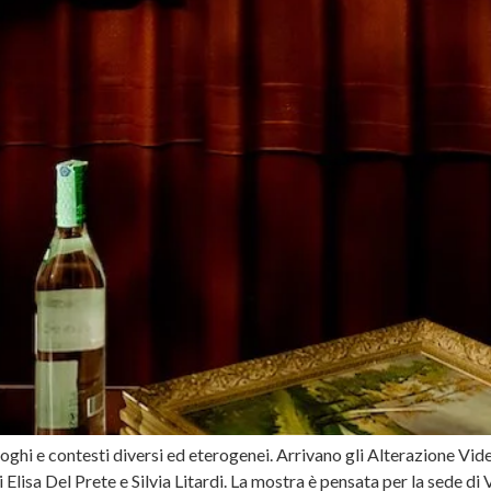
n luoghi e contesti diversi ed eterogenei. Arrivano gli Alterazion
lisa Del Prete e Silvia Litardi. La mostra è pensata per la sede di V