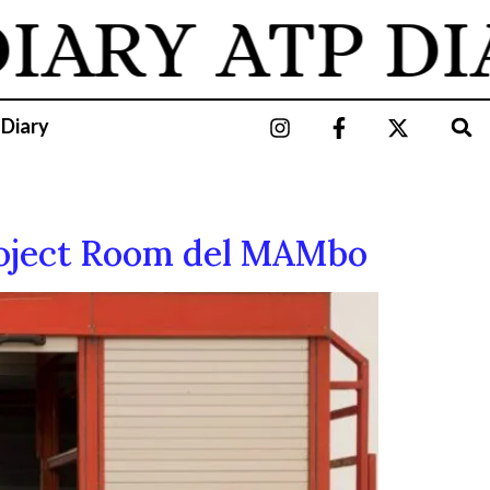
IARY
ATP DIA
 Diary
Project Room del MAMbo