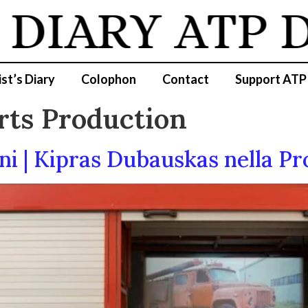
DIARY
ATP D
ist’s Diary
Colophon
Contact
Support ATP
rts Production
oni | Kipras Dubauskas nella 