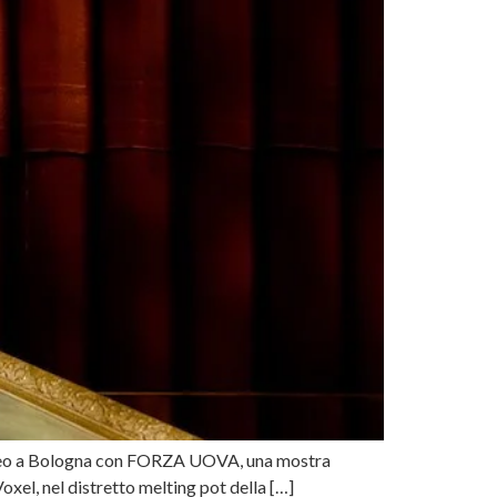
e Video a Bologna con FORZA UOVA, una mostra
oxel, nel distretto melting pot della […]