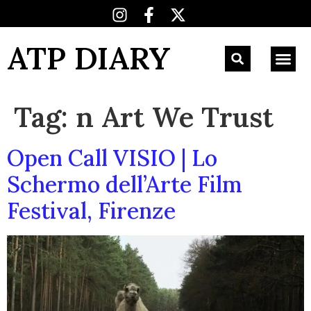
ATP DIARY
Tag:
n Art We Trust
Open Call VISIO | Lo
Schermo dell’Arte Film
Festival, Firenze