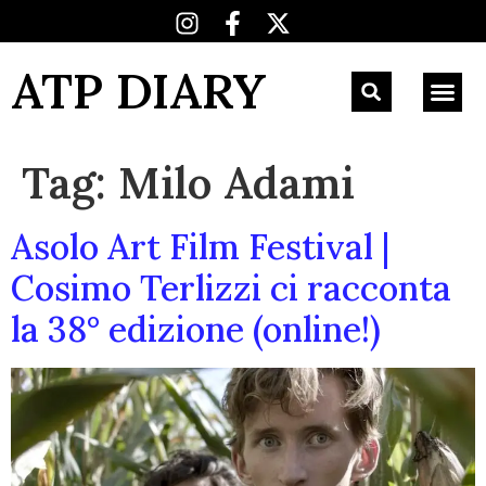
ATP DIARY
Tag:
Milo Adami
Asolo Art Film Festival |
Cosimo Terlizzi ci racconta
la 38° edizione (online!)