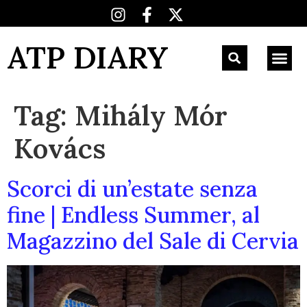
ATP DIARY
Tag:
Mihály Mór
Kovács
Scorci di un’estate senza
fine | Endless Summer, al
Magazzino del Sale di Cervia