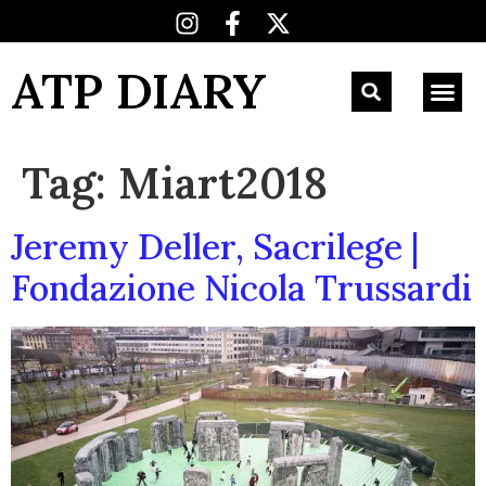
ATP DIARY
Tag:
Miart2018
Jeremy Deller, Sacrilege |
Fondazione Nicola Trussardi