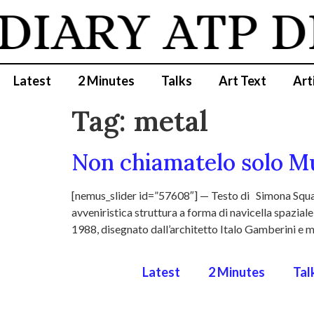
DIARY
ATP D
Latest
2 Minutes
Talks
Art Text
Art
Tag:
metal
Non chiamatelo solo Mu
[nemus_slider id=”57608″] — Testo di Simona Squadr
avveniristica struttura a forma di navicella spaziale
1988, disegnato dall’architetto Italo Gamberini e m
Latest
2 Minutes
Tal