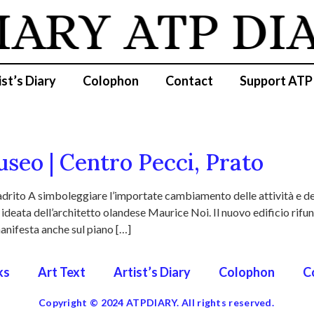
IARY
ATP DI
ist’s Diary
Colophon
Contact
Support ATP
seo | Centro Pecci, Prato
ito A simboleggiare l’importate cambiamento delle attività e dell
 ideata dell’architetto olandese Maurice Noi. Il nuovo edificio rifun
anifesta anche sul piano […]
ks
Art Text
Artist’s Diary
Colophon
C
Copyright © 2024 ATPDIARY. All rights reserved.