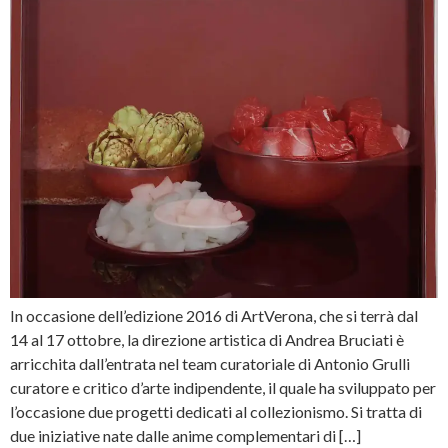
In occasione dell’edizione 2016 di ArtVerona, che si terrà dal
14 al 17 ottobre, la direzione artistica di Andrea Bruciati è
arricchita dall’entrata nel team curatoriale di Antonio Grulli
curatore e critico d’arte indipendente, il quale ha sviluppato per
l’occasione due progetti dedicati al collezionismo. Si tratta di
due iniziative nate dalle anime complementari di […]