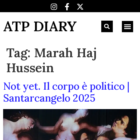
ATP DIARY
Tag:
Marah Haj
Hussein
Not yet. Il corpo è politico |
Santarcangelo 2025