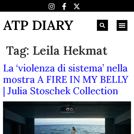
ATP DIARY
Tag:
Leila Hekmat
La ‘violenza di sistema’ nella
mostra A FIRE IN MY BELLY
| Julia Stoschek Collection