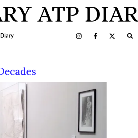
ARY
ATP DIAR
 Diary
 Decades