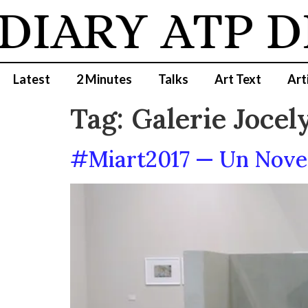
DIARY
ATP D
Latest
2 Minutes
Talks
Art Text
Art
Tag:
Galerie Jocel
#Miart2017 — Un Novec