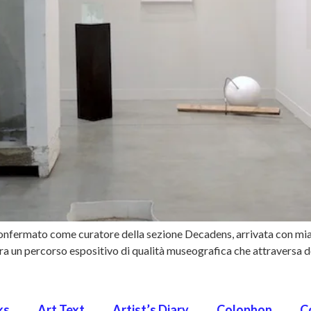
onfermato come curatore della sezione Decadens, arrivata con miar
era un percorso espositivo di qualità museografica che attraversa 
ks
Art Text
Artist’s Diary
Colophon
C