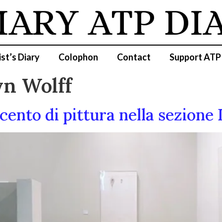
IARY
ATP DI
ist’s Diary
Colophon
Contact
Support ATP
yn Wolff
ento di pittura nella sezione