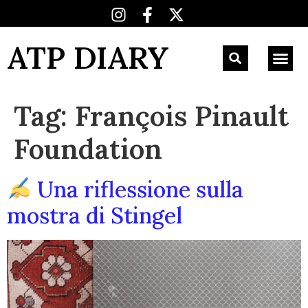
ATP DIARY
Tag:
François Pinault
Foundation
Una riflessione sulla
mostra di Stingel